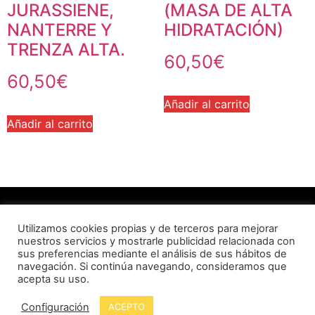
JURASSIENE,
(MASA DE ALTA
NANTERRE Y
HIDRATACIÓN)
TRENZA ALTA.
60,50
€
60,50
€
Añadir al carrito
Añadir al carrito
Utilizamos cookies propias y de terceros para mejorar
POLÍTICA DE PRIVACITAT / LOPD |
TÉRMINOS Y
nuestros servicios y mostrarle publicidad relacionada con
CONDICIONES DE COMPRA
sus preferencias mediante el análisis de sus hábitos de
navegación. Si continúa navegando, consideramos que
© Copyright. Tots els drets reservats. Gremi de
acepta su uso.
Flequers de la Província de Barcelona
Configuración
ACEPTO