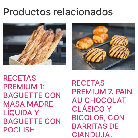
Productos relacionados
RECETAS
RECETAS
PREMIUM 1:
PREMIUM 7. PAIN
BAGUETTE CON
AU CHOCOLAT
MASA MADRE
CLÁSICO Y
LÍQUIDA Y
BICOLOR, CON
BAGUETTE CON
BARRITAS DE
POOLISH
GIANDUJA.