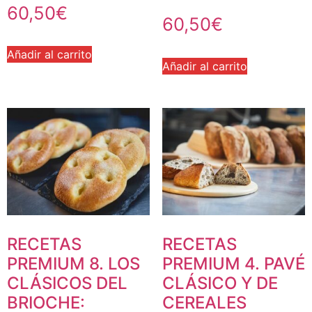
60,50
€
60,50
€
Añadir al carrito
Añadir al carrito
RECETAS
RECETAS
PREMIUM 8. LOS
PREMIUM 4. PAVÉ
CLÁSICOS DEL
CLÁSICO Y DE
BRIOCHE:
CEREALES