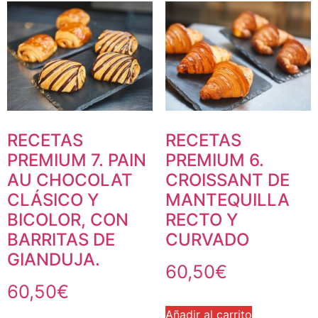
RECETAS
RECETAS
PREMIUM 7. PAIN
PREMIUM 6.
AU CHOCOLAT
CROISSANT DE
CLÁSICO Y
MANTEQUILLA
BICOLOR, CON
RECTO Y
BARRITAS DE
CURVADO
GIANDUJA.
60,50
€
60,50
€
Añadir al carrito