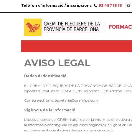
Telèfon d’informació / inscripcions
93 487 18 18
AVISO LEGAL
Dades d’identificació
EL GREMI DE FLEQUERS DE LA PROVÍNCIA DE BARCELONA (en endava
dipòsits d’Estatuts del C.M.A.C., de Barcelona. El seu domicili é
Correu electrònic: secretaria@gremipa.com
Vigència de la informació
L’accés al portal del GREMI i així mateix la informació relativa 
la informació continguda en aquestes pàgines és la vigent en l’ac
exclusivament orientativa i de cap manera vinculant.