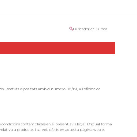
Buscador de Cursos
tatuts dipositats amb el número 08/151, a l’oficina de
es condicions contemplades en el present avís legal. D’igual forma
relativa a productes i serveis oferts en aquesta pàgina web és