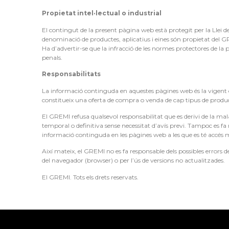
Propietat intel·lectual o industrial
El contingut de la present pàgina web està protegit per la Llei de
denominació de productes, aplicatius i eines són propietat del GR
Ha d’advertir-se que la infracció de les normes protectores de la 
penals.
Responsabilitats
La informació continguda en aquestes pàgines web és la vigent e
constitueix una oferta de compra o venda de cap tipus de produc
El GREMI refusa qualsevol responsabilitat que es derivi de la mala 
temporal o definitiva sense necessitat d’avís previ. Tampoc es f
informació continguda en les pàgines web a les que es té accés mi
Així mateix, el GREMI no es fa responsable dels possibles errors
del navegador (browser) o per l’ús de versions no actualitzades.
El GREMI. Tots els drets reservats.