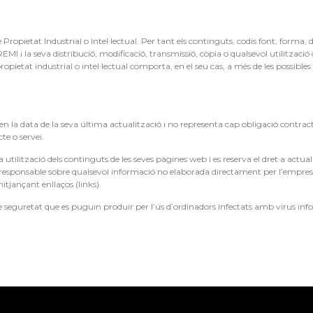
 Propietat Industrial o Intel·lectual. Per tant els continguts, codis font, form
EMI i la seva distribució, modificació, transmissió, còpia o qualsevol utilitzac
propietat industrial o intel·lectual comporta, en el seu cas, a més de les possibl
n la data de la seva última actualització i no representa cap obligació contrac
te o servei.
utilització dels continguts de les seves pàgines web i es reserva el dret a actual
a responsable sobre qualsevol informació no elaborada directament per l’empresa 
tjançant enllaços (links).
 de seguretat que es puguin produir per l’ús d’ordinadors infectats amb virus in