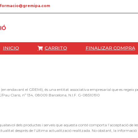
formacio@gremipa.com
INICIO
CARRITO
FINALIZAR COMPRA
nt el GREMI), és una entitat associativa empresarial que es regeix pels Es
s C/Pau Claris, nº 134, 08009 Barcelona, N.I.F. G-08510190
a qualsevol dels productes i serveis que aquesta conté comporta l’acceptació de l
tualitat després de l’última actualització realitzada. No obstant, la informació 