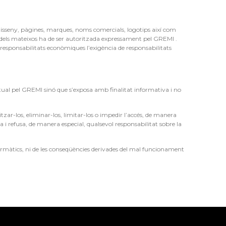
a, disseny, pàgines, marques, noms comercials, logotips així com
ió dels mateixos ha de ser autoritzada expressament pel GREMI .
es responsabilitats econòmiques l’exigència de responsabilitats
tual pel GREMI sinó que s’exposa amb finalitat informativa i no
itzar-los, eliminar-los, limitar-los o impedir l’accés, de manera
i refusa, de manera especial, qualsevol responsabilitat sobre la
formàtics, ni de les conseqüències derivades del mal funcionament